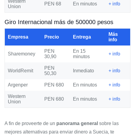
Western
PEN 68
En minutos
+ info
Union
Giro Internacional más de 500000 pesos
Más
Empresa
Precio
Entrega
info
PEN
En 15
Sharemoney
+ info
30,90
minutos
PEN
WorldRemit
Inmediato
+ info
50,30
Argenper
PEN 680
En minutos
+ info
Western
PEN 680
En minutos
+ info
Union
A fin de proveerte de un
panorama general
sobre las
mejores alternativas para enviar dinero a Suecia, te