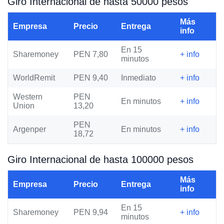
Giro Internacional de hasta 50000 pesos
Más
Empresa
Precio
Entrega
info
En 15
Sharemoney
PEN 7,80
+ info
minutos
WorldRemit
PEN 9,40
Inmediato
+ info
Western
PEN
En minutos
+ info
Union
13,20
PEN
Argenper
En minutos
+ info
18,72
Giro Internacional de hasta 100000 pesos
Más
Empresa
Precio
Entrega
info
En 15
Sharemoney
PEN 9,94
+ info
minutos