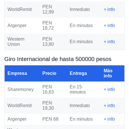
PEN
WorldRemit
Inmediato
+ info
12,99
PEN
Argenper
En minutos
+ info
18,72
Western
PEN
En minutos
+ info
Union
13,80
Giro Internacional de hasta 500000 pesos
Más
Empresa
Precio
Entrega
info
PEN
En 15
Sharemoney
+ info
16,63
minutos
PEN
WorldRemit
Inmediato
+ info
19,30
Argenper
PEN 68
En minutos
+ info