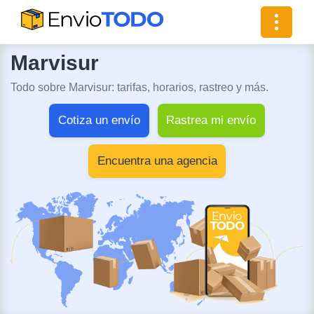
Toggle
navigat
Marvisur
Todo sobre Marvisur: tarifas, horarios, rastreo y más.
Cotiza un envío
Rastrea mi envío
Encuentra una agencia