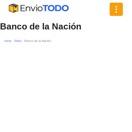
Toggle
navigat
Banco de la Nación
Inicio
Giros
Banco de la Nación