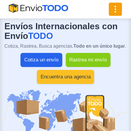
Toggle
navigat
Envíos Internacionales con
Envío
TODO
Cotiza, Rastrea, Busca agencias.
Todo en un único lugar
.
Cotiza un envío
Rastrea mi envío
Encuentra una agencia