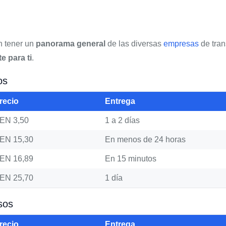
n tener un
panorama general
de las diversas
empresas
de tran
e para ti
.
os
recio
Entrega
EN 3,50
1 a 2 días
EN 15,30
En menos de 24 horas
EN 16,89
En 15 minutos
EN 25,70
1 día
sos
recio
Entrega