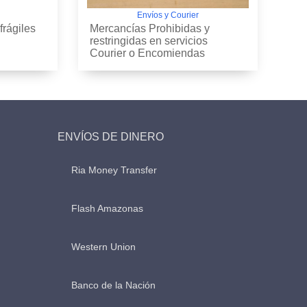
Envíos y Courier
frágiles
Mercancías Prohibidas y
restringidas en servicios
Courier o Encomiendas
ENVÍOS DE DINERO
Ria Money Transfer
Flash Amazonas
Western Union
Banco de la Nación