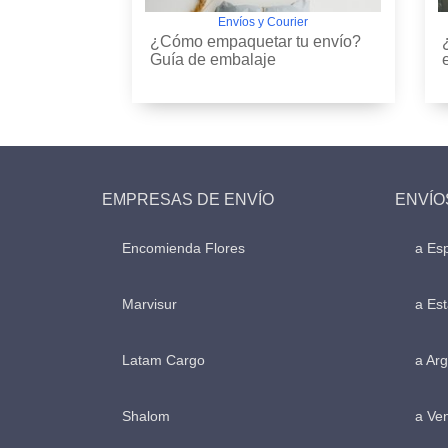
Envíos y Courier
¿Cómo empaquetar tu envío?
Guía de embalaje
EMPRESAS DE ENVÍO
ENVÍO
Encomienda Flores
a Es
Marvisur
a Es
Latam Cargo
a Arg
Shalom
a Ve