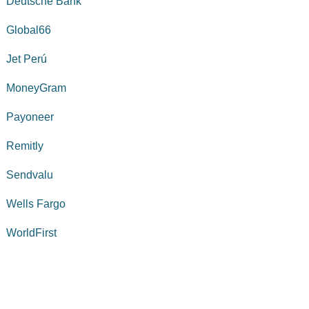
Deutsche Bank
Global66
Jet Perú
MoneyGram
Payoneer
Remitly
Sendvalu
Wells Fargo
WorldFirst