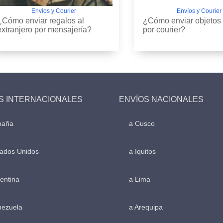
Envíos y Courier
Envíos y Courier
¿Cómo enviar regalos al
¿Cómo enviar objetos 
extranjero por mensajería?
por courier?
S INTERNACIONALES
ENVÍOS NACIONALES
paña
a Cusco
tados Unidos
a Iquitos
entina
a Lima
nezuela
a Arequipa