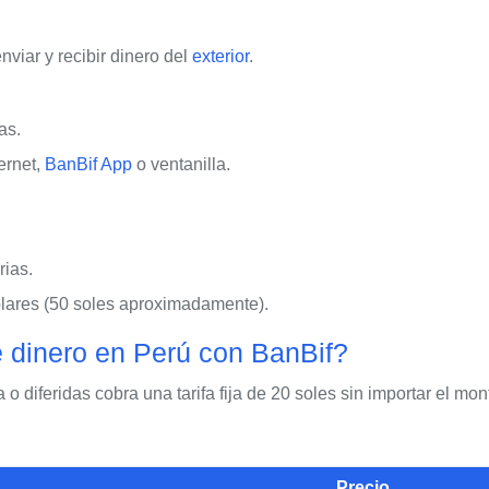
viar y recibir dinero del
exterior
.
as.
ernet,
BanBif App
o ventanilla.
ias.
ares (50 soles aproximadamente).
 dinero en Perú con BanBif?
 o diferidas cobra una tarifa fija de 20 soles sin importar el m
Precio