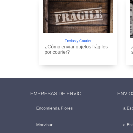
Envíos y Courier
¿Cómo enviar objetos frágiles
por courier?
EMPRESAS DE ENVÍO
ENVÍO
Encomienda Flores
a Es
Marvisur
a Es