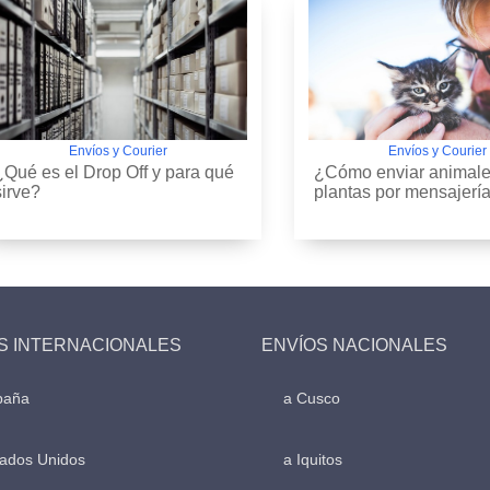
Envíos y Courier
Envíos y Courier
¿Qué es el Drop Off y para qué
¿Cómo enviar animale
sirve?
plantas por mensajerí
S INTERNACIONALES
ENVÍOS NACIONALES
paña
a Cusco
tados Unidos
a Iquitos