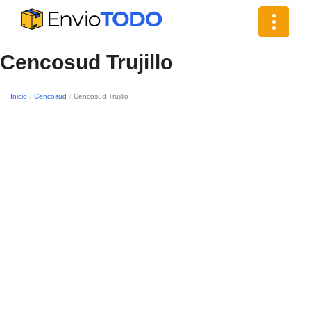
Toggle
navigat
Cencosud Trujillo
Inicio
Cencosud
Cencosud Trujillo