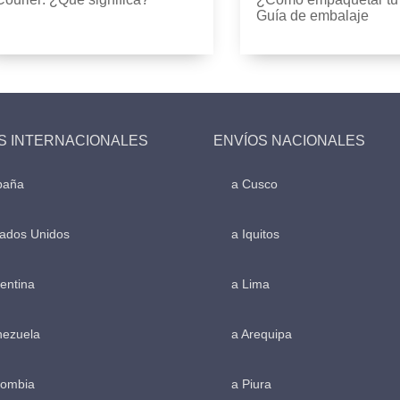
Guía de embalaje
S INTERNACIONALES
ENVÍOS NACIONALES
paña
a Cusco
tados Unidos
a Iquitos
entina
a Lima
nezuela
a Arequipa
lombia
a Piura