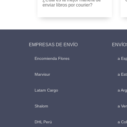
enviar libros por courier?
EMPRESAS DE ENVÍO
ENVÍO
Encomienda Flores
a Es
Marvisur
a Es
Latam Cargo
a Arg
Shalom
a Ve
DHL Perú
a Co