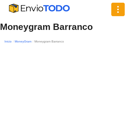
Toggle
navigat
Moneygram Barranco
Inicio
MoneyGram
Moneygram Barranco