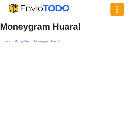
Toggle
navigat
Moneygram Huaral
Inicio
MoneyGram
Moneygram Huaral