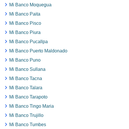
Mi Banco Moquegua
Mi Banco Paita
Mi Banco Pisco
Mi Banco Piura
Mi Banco Pucallpa
Mi Banco Puerto Maldonado
Mi Banco Puno
Mi Banco Sullana
Mi Banco Tacna
Mi Banco Talara
Mi Banco Tarapoto
Mi Banco Tingo Maria
Mi Banco Trujillo
Mi Banco Tumbes