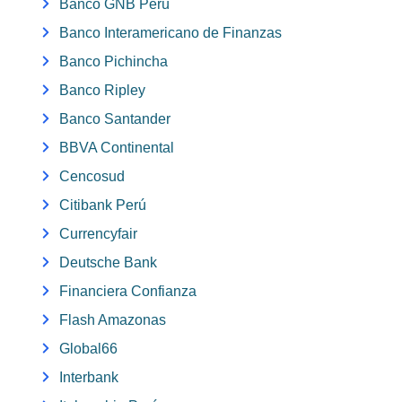
Banco GNB Perú
Banco Interamericano de Finanzas
Banco Pichincha
Banco Ripley
Banco Santander
BBVA Continental
Cencosud
Citibank Perú
Currencyfair
Deutsche Bank
Financiera Confianza
Flash Amazonas
Global66
Interbank