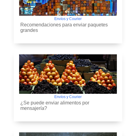
Envíos y Courier
Recomendaciones para enviar paquetes
grandes
Envíos y Courier
¿Se puede enviar alimentos por
mensajería?