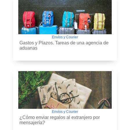
Envíos y Courier
Gastos y Plazos. Tareas de una agencia de
aduanas
Envíos y Courier
¿Cómo enviar regalos al extranjero por
mensajería?