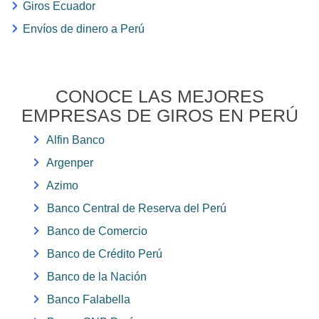
Giros Ecuador
Envíos de dinero a Perú
CONOCE LAS MEJORES
EMPRESAS DE GIROS EN PERÚ
Alfin Banco
Argenper
Azimo
Banco Central de Reserva del Perú
Banco de Comercio
Banco de Crédito Perú
Banco de la Nación
Banco Falabella