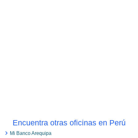
Encuentra otras oficinas en Perú
Mi Banco Arequipa