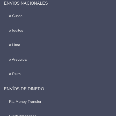
ENVÍOS NACIONALES
a Cusco
a Iquitos
a Lima
a Arequipa
a Piura
ENVÍOS DE DINERO
Ria Money Transfer