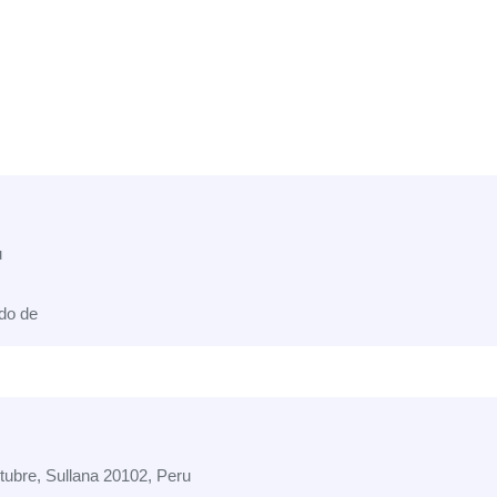
u
do de
tubre, Sullana 20102, Peru