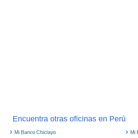
Encuentra otras oficinas en Perú
Mi Banco Chiclayo
Mi 