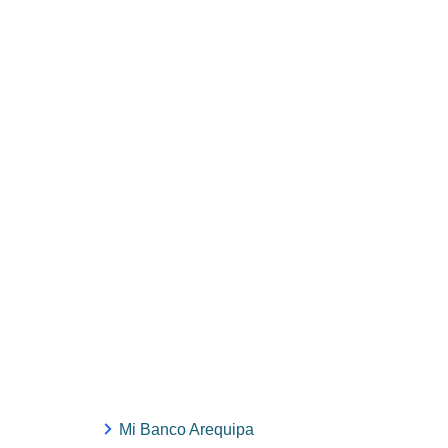
Mi Banco Arequipa