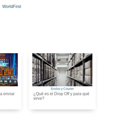
WorldFirst
Envíos y Courier
a enviar
¿Qué es el Drop Off y para qué
sirve?