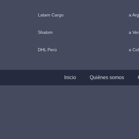
Latam Cargo
a Arg
Shalom
a Ve
DHL Perú
a Co
Inicio
Quiénes somos