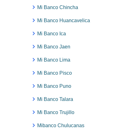
Mi Banco Chincha
Mi Banco Huancavelica
Mi Banco Ica
Mi Banco Jaen
Mi Banco Lima
Mi Banco Pisco
Mi Banco Puno
Mi Banco Talara
Mi Banco Trujillo
Mibanco Chulucanas