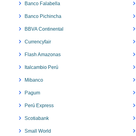
Banco Falabella
Banco Pichincha
BBVA Continental
Currencyfair
Flash Amazonas
Italcambio Perú
Mibanco
Pagum
Perú Express
Scotiabank
Small World