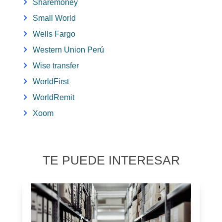
Sharemoney
Small World
Wells Fargo
Western Union Perú
Wise transfer
WorldFirst
WorldRemit
Xoom
TE PUEDE INTERESAR