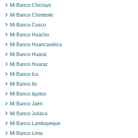
Mi Banco Chiclayo
Mi Banco Chimbote
Mi Banco Cusco
Mi Banco Huacho
Mi Banco Huancavelica
Mi Banco Huaral
Mi Banco Huaraz
Mi Banco Ica
Mi Banco Ilo
Mi Banco Iquitos
Mi Banco Jaen
Mi Banco Juliaca
Mi Banco Lambayeque
Mi Banco Lima