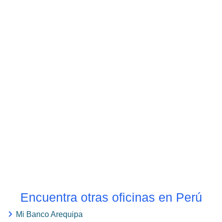
Encuentra otras oficinas en Perú
Mi Banco Arequipa