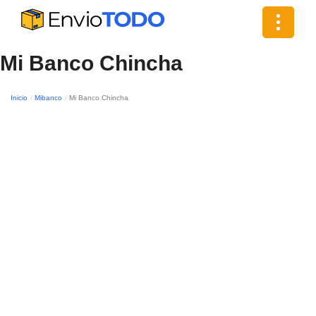
Toggle
navigat
Mi Banco Chincha
Inicio
Mibanco
Mi Banco Chincha