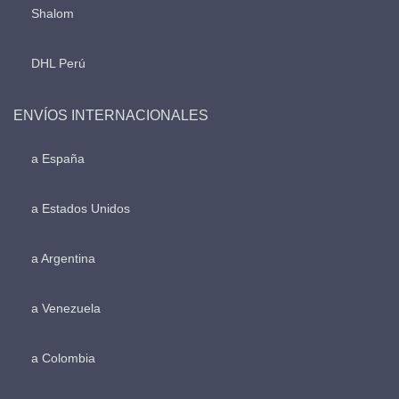
Shalom
DHL Perú
ENVÍOS INTERNACIONALES
a España
a Estados Unidos
a Argentina
a Venezuela
a Colombia