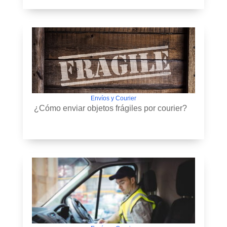
Envíos y Courier
¿Cómo enviar objetos frágiles por courier?