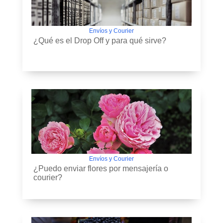
Envíos y Courier
¿Qué es el Drop Off y para qué sirve?
Envíos y Courier
¿Puedo enviar flores por mensajería o
courier?