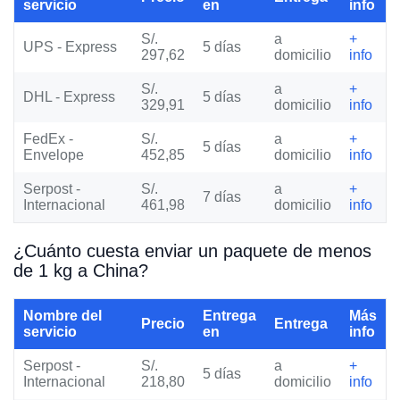
servicio
en
info
S/.
a
+
UPS - Express
5 días
297,62
domicilio
info
S/.
a
+
DHL - Express
5 días
329,91
domicilio
info
FedEx -
S/.
a
+
5 días
Envelope
452,85
domicilio
info
Serpost -
S/.
a
+
7 días
Internacional
461,98
domicilio
info
¿Cuánto cuesta enviar un paquete de menos
de 1 kg a China?
Nombre del
Entrega
Más
Precio
Entrega
servicio
en
info
Serpost -
S/.
a
+
5 días
Internacional
218,80
domicilio
info