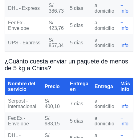
S/.
a
+
DHL - Express
5 días
386,73
domicilio
info
FedEx -
S/.
a
+
5 días
Envelope
423,76
domicilio
info
S/.
a
+
UPS - Express
5 días
857,34
domicilio
info
¿Cuánto cuesta enviar un paquete de menos
de 5 kg a China?
Nombre del
Entrega
Más
Precio
Entrega
servicio
en
info
Serpost -
S/.
a
+
7 días
Internacional
400,10
domicilio
info
FedEx -
S/.
a
+
5 días
Envelope
983,15
domicilio
info
DHL -
S/.
a
+