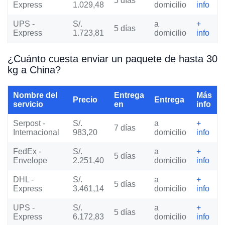
5 días
Express
1.029,48
domicilio
info
UPS -
S/.
a
+
5 días
Express
1.723,81
domicilio
info
¿Cuánto cuesta enviar un paquete de hasta 30
kg a China?
Nombre del
Entrega
Más
Precio
Entrega
servicio
en
info
Serpost -
S/.
a
+
7 días
Internacional
983,20
domicilio
info
FedEx -
S/.
a
+
5 días
Envelope
2.251,40
domicilio
info
DHL -
S/.
a
+
5 días
Express
3.461,14
domicilio
info
UPS -
S/.
a
+
5 días
Express
6.172,83
domicilio
info