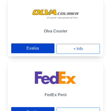
Olva Courier
Evalúa
+ Info
FedEx Perú