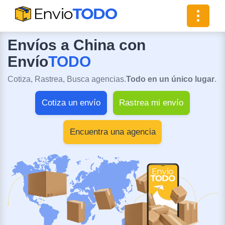
Toggle
navigat
Envíos a China con
Envío
TODO
Cotiza, Rastrea, Busca agencias.
Todo en un único lugar
.
Cotiza un envío
Rastrea mi envío
Encuentra una agencia