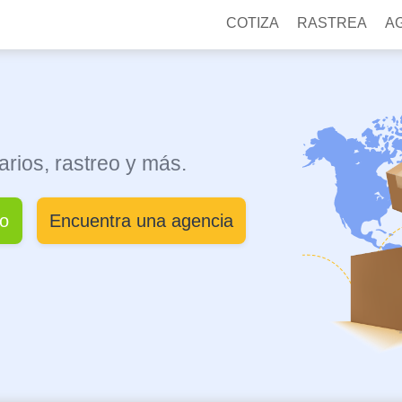
COTIZA
RASTREA
A
arios, rastreo y más.
ío
Encuentra una agencia