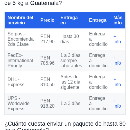
de 5 kg a Guatemala?
Nombre del
Entrega
Más
Precio
Entrega
servicio
en
info
Serpost-
Entrega
PEN
Hasta 30
+
Encomienda
a
217,90
días
info
2da Clase
domicilio
FedEx-
1 a 3 días
Entrega
PEN
+
International
siempre
a
785,96
info
Priority
laborables
domicilio
Antes de
Entrega
DHL -
PEN
+
las 12 día
a
Express
810,50
info
siguiente
domicilio
UPS -
Entrega
PEN
+
Worldwide
1 a 3 días
a
918,20
info
Express
domicilio
¿Cuánto cuesta enviar un paquete de hasta 30