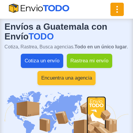
Toggle
navigat
Envíos a Guatemala con
Envío
TODO
Cotiza, Rastrea, Busca agencias.
Todo en un único lugar
.
Cotiza un envío
Rastrea mi envío
Encuentra una agencia