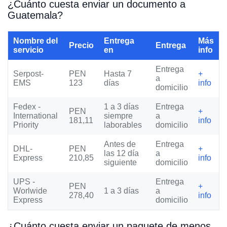
¿Cuánto cuesta enviar un documento a
Guatemala?
Nombre del
Entrega
Más
Precio
Entrega
servicio
en
info
Entrega
Serpost-
PEN
Hasta 7
+
a
EMS
123
días
info
domicilio
Fedex -
1 a 3 días
Entrega
PEN
+
International
siempre
a
181,11
info
Priority
laborables
domicilio
Antes de
Entrega
DHL-
PEN
+
las 12 día
a
Express
210,85
info
siguiente
domicilio
UPS -
Entrega
PEN
+
Worlwide
1 a 3 días
a
278,40
info
Express
domicilio
¿Cuánto cuesta enviar un paquete de menos