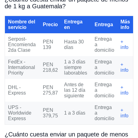
de 1 kg a Guatemala?
Nombre del
Entrega
Más
Precio
Entrega
servicio
en
info
Serpost-
Entrega
PEN
Hasta 30
+
Encomienda
a
139
días
info
2da Clase
domicilio
FedEx -
1 a 3 días
Entrega
PEN
+
International
siempre
a
218,62
info
Priority
laborables
domicilio
Antes de
Entrega
DHL -
PEN
+
las 12 día
a
Express
275,87
info
siguiente
domicilio
UPS -
Entrega
PEN
+
Worldwide
1 a 3 días
a
379,75
info
Express
domicilio
¿Cuánto cuesta enviar un paquete de menos