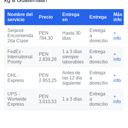
kg a Guatemala?
Nombre del
Entrega
Más
Precio
Entrega
servicio
en
info
Serpost-
Entrega
PEN
Hasta 30
+
Encomienda
a
784,30
días
info
2da Clase
domicilio
FedEx -
1 a 3 días
Entrega
PEN
+
International
siempre
a
2.839,28
info
Priority
laborables
domicilio
Antes de
Entrega
DHL -
PEN
+
las 12 día
a
Express
2.953,25
info
siguiente
domicilio
UPS -
Entrega
PEN
+
Worlwide
1 a 3 días
a
3.010,53
info
Express
domicilio