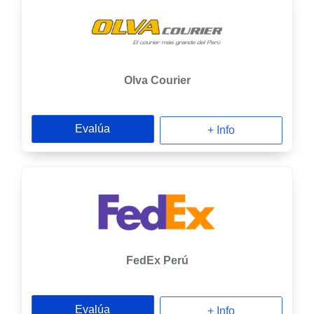
Olva Courier
Evalúa
+ Info
FedEx Perú
Evalúa
+ Info