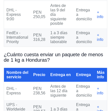
Antes de
DHL -
las 9 del
Entrega
PEN
+
Express
día
a
250,05
info
9:00
siguiente
domicilio
posible
FedEx -
1 a 3 días
Entrega
PEN
+
International
siempre
a
316,28
info
Priority
laborable
domicilio
¿Cuánto cuesta enviar un paquete de menos
de 1 kg a Honduras?
Nombre del
Más
Precio
Entrega en
Entrega
servicio
info
Antes de
Entrega
DHL -
PEN
+
las 12 día
a
Express
238,56
info
siguiente
domicilio
UPS -
Entrega
PEN
+
Worldwide
1 a 3 días
a