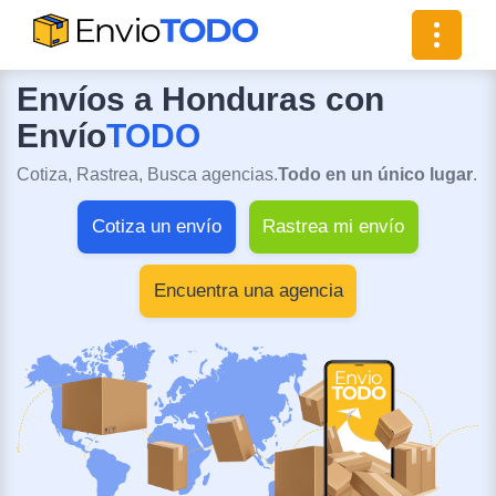
Toggle
navigat
Envíos a Honduras con
Envío
TODO
Cotiza, Rastrea, Busca agencias.
Todo en un único lugar
.
Cotiza un envío
Rastrea mi envío
Encuentra una agencia