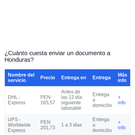
¿Cuánto cuesta enviar un documento a
Honduras?
Nombre del
Más
Precio
Entrega en
Entrega
servicio
info
Antes de
Entrega
DHL -
PEN
las 12 día
+
a
Express
165,57
siguiente
info
domicilio
laborable
UPS -
Entrega
PEN
+
Worldwide
1 a 3 días
a
201,73
info
Express
domicilio