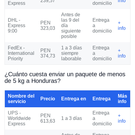
239,57
info
Express
domicilio
Antes de
DHL -
las 9 del
Entrega
PEN
+
Express
día
a
323,03
info
9:00
siguiente
domicilio
posible
FedEx -
1 a 3 días
Entrega
PEN
+
International
siempre
a
374,73
info
Priority
laborable
domicilio
¿Cuánto cuesta enviar un paquete de menos
de 5 kg a Honduras?
Nombre del
Más
Precio
Entrega en
Entrega
servicio
info
UPS -
Entrega
PEN
+
Worldwide
1 a 3 días
a
613,63
info
Express
domicilio