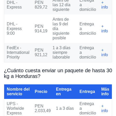
Antes de
Entrega
DHL -
PEN
+
las 12 día
a
Express
829,72
info
siguiente
domicilio
Antes de
DHL -
las 9 del
Entrega
PEN
+
Express
día
a
914,19
info
9:00
siguiente
domicilio
posible
FedEx -
1 a 3 días
Entrega
PEN
+
International
siempre
a
921,12
info
Priority
laborable
domicilio
¿Cuánto cuesta enviar un paquete de hasta 30
kg a Honduras?
Nombre del
Entrega
Más
Precio
Entrega
servicio
en
info
UPS -
Entrega
PEN
+
Worlwide
1 a 3 días
a
2.033,49
info
Express
domicilio