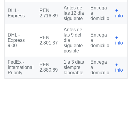
Antes de
Entrega
DHL-
PEN
+
las 12 día
a
Express
2.716,89
info
siguiente
domicilio
Antes de
DHL -
las 9 del
Entrega
PEN
+
Express
día
a
2.801,37
info
9:00
siguiente
domicilio
posible
FedEx -
1 a 3 días
Entrega
PEN
+
International
siempre
a
2.880,69
info
Priority
laborable
domicilio