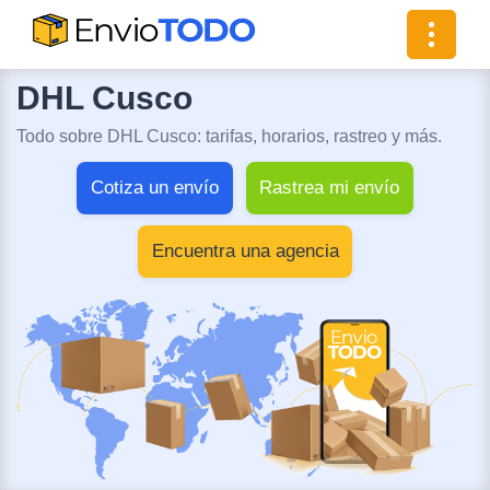
Toggle
navigat
DHL Cusco
Todo sobre DHL Cusco: tarifas, horarios, rastreo y más.
Cotiza un envío
Rastrea mi envío
Encuentra una agencia