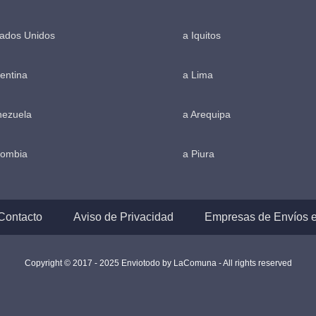
tados Unidos
a Iquitos
entina
a Lima
nezuela
a Arequipa
lombia
a Piura
Contacto
Aviso de Privacidad
Empresas de Envíos 
Copyright © 2017 - 2025 Enviotodo by
LaComuna
- All rights reserved