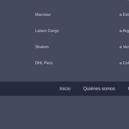
Marvisur
a Es
Latam Cargo
a Arg
Shalom
a Ve
DHL Perú
a Co
Inicio
Quiénes somos