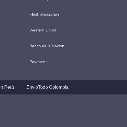
Flash Amazonas
Western Union
Banco de la Nación
Payoneer
en Perú
EnvíoTodo Colombia