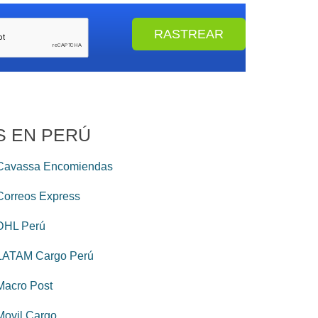
S EN PERÚ
Cavassa Encomiendas
Correos Express
DHL Perú
LATAM Cargo Perú
Macro Post
Movil Cargo