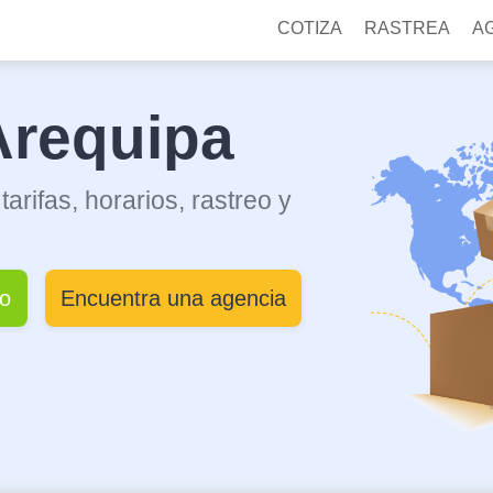
COTIZA
RASTREA
A
Arequipa
arifas, horarios, rastreo y
ío
Encuentra una agencia