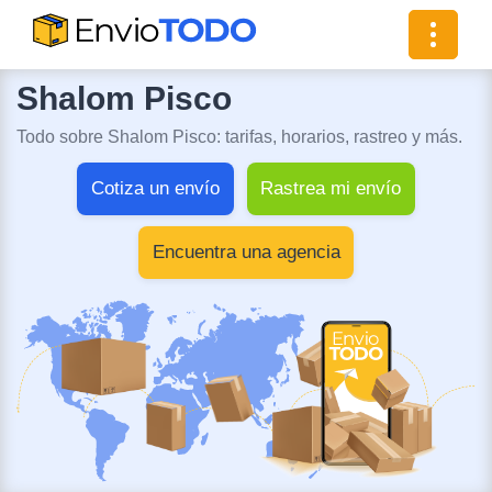
Toggle
navigat
Shalom Pisco
Todo sobre Shalom Pisco: tarifas, horarios, rastreo y más.
Cotiza un envío
Rastrea mi envío
Encuentra una agencia