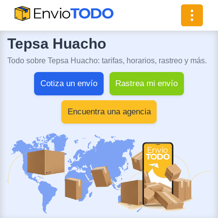
Toggle
navigat
Tepsa Huacho
Todo sobre Tepsa Huacho: tarifas, horarios, rastreo y más.
Cotiza un envío
Rastrea mi envío
Encuentra una agencia