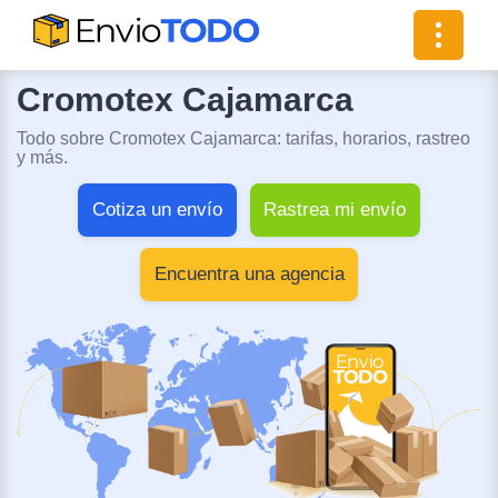
Toggle
navigat
Cromotex Cajamarca
Todo sobre Cromotex Cajamarca: tarifas, horarios, rastreo
y más.
Cotiza un envío
Rastrea mi envío
Encuentra una agencia