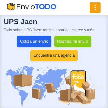
Toggle
navigat
UPS Jaen
Todo sobre UPS Jaen: tarifas, horarios, rastreo y más.
Cotiza un envío
Rastrea mi envío
Encuentra una agencia