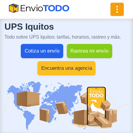
Toggle
navigat
UPS Iquitos
Todo sobre UPS Iquitos: tarifas, horarios, rastreo y más.
Cotiza un envío
Rastrea mi envío
Encuentra una agencia