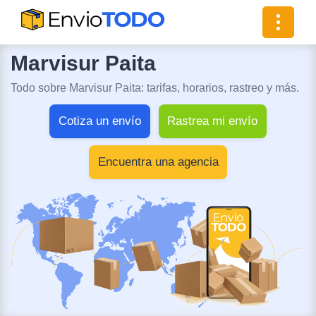
Toggle
navigat
Marvisur Paita
Todo sobre Marvisur Paita: tarifas, horarios, rastreo y más.
Cotiza un envío
Rastrea mi envío
Encuentra una agencia