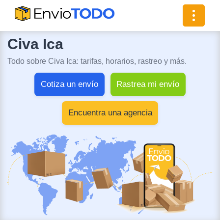
Toggle
navigat
Civa Ica
Todo sobre Civa Ica: tarifas, horarios, rastreo y más.
Cotiza un envío
Rastrea mi envío
Encuentra una agencia