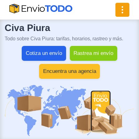
Toggle
navigat
Civa Piura
Todo sobre Civa Piura: tarifas, horarios, rastreo y más.
Cotiza un envío
Rastrea mi envío
Encuentra una agencia