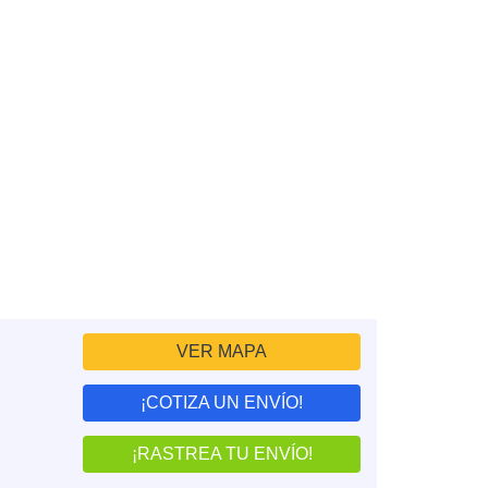
VER MAPA
¡COTIZA UN ENVÍO!
¡RASTREA TU ENVÍO!