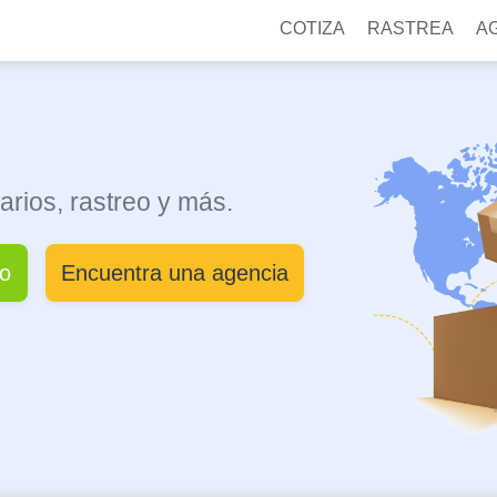
COTIZA
RASTREA
A
arios, rastreo y más.
ío
Encuentra una agencia