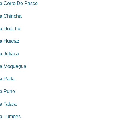
a Cerro De Pasco
a Chincha
va Huacho
a Huaraz
a Juliaca
va Moquegua
a Paita
va Puno
a Talara
va Tumbes