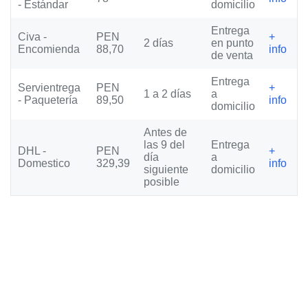
- Estándar
domicilio
Entrega
Civa -
PEN
+
2 días
en punto
Encomienda
88,70
info
de venta
Entrega
Servientrega
PEN
+
1 a 2 días
a
- Paquetería
89,50
info
domicilio
Antes de
las 9 del
Entrega
DHL -
PEN
+
día
a
Domestico
329,39
info
siguiente
domicilio
posible