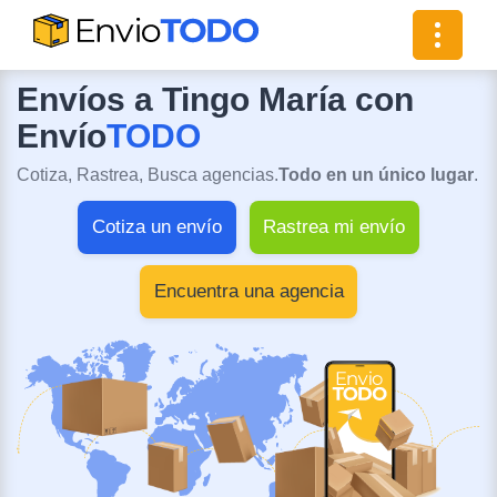
Toggle
navigat
Envíos a Tingo María con
Envío
TODO
Cotiza, Rastrea, Busca agencias.
Todo en un único lugar
.
Cotiza un envío
Rastrea mi envío
Encuentra una agencia