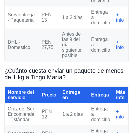
de venta
Entrega
Servientrega
PEN
+
1 a 2 días
a
- Paquetería
13
info
domicilio
Antes de
las 9 del
Entrega
DHL -
PEN
+
día
a
Domestico
27,75
info
siguiente
domicilio
posible
¿Cuánto cuesta enviar un paquete de menos
de 1 kg a Tingo María?
Nombre del
Entrega
Más
Precio
Entrega
servicio
en
info
Cruz del Sur
Entrega
PEN
+
Encomienda
1 a 2 días
a
12
info
- Estándar
domicilio
Entrega