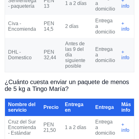
Servientrega
PEN
+
1 a 2 días
a
- paquetería
13
info
domicilio
Entrega
Civa -
PEN
+
2 días
a
Encomienda
14,5
info
domicilio
Antes de
las 9 del
Entrega
DHL -
PEN
+
día
a
Domestico
32,44
info
siguiente
domicilio
posible
¿Cuánto cuesta enviar un paquete de menos
de 5 kg a Tingo María?
Nombre del
Entrega
Más
Precio
Entrega
servicio
en
info
Cruz del Sur
Entrega
PEN
+
Encomienda
1 a 2 días
a
21,50
info
- Estándar
domicilio