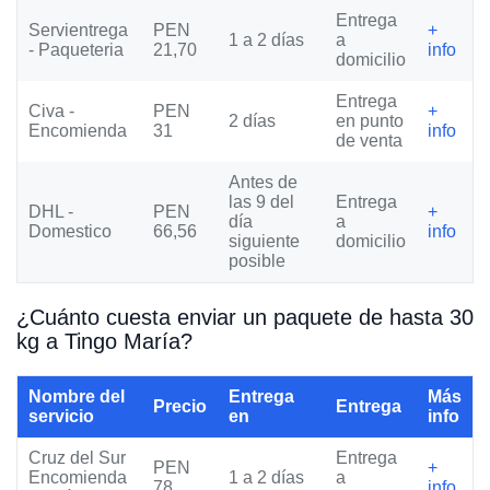
Entrega
Servientrega
PEN
+
1 a 2 días
a
- Paqueteria
21,70
info
domicilio
Entrega
Civa -
PEN
+
2 días
en punto
Encomienda
31
info
de venta
Antes de
las 9 del
Entrega
DHL -
PEN
+
día
a
Domestico
66,56
info
siguiente
domicilio
posible
¿Cuánto cuesta enviar un paquete de hasta 30
kg a Tingo María?
Nombre del
Entrega
Más
Precio
Entrega
servicio
en
info
Cruz del Sur
Entrega
PEN
+
Encomienda
1 a 2 días
a
78
info