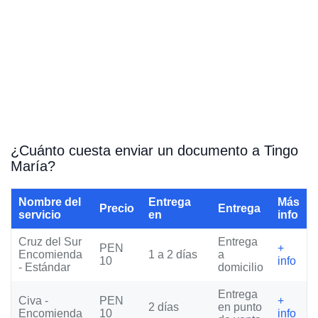
¿Cuánto cuesta enviar un documento a Tingo
María?
Nombre del
Entrega
Más
Precio
Entrega
servicio
en
info
Cruz del Sur
Entrega
PEN
+
Encomienda
1 a 2 días
a
10
info
- Estándar
domicilio
Entrega
Civa -
PEN
+
2 días
en punto
Encomienda
10
info